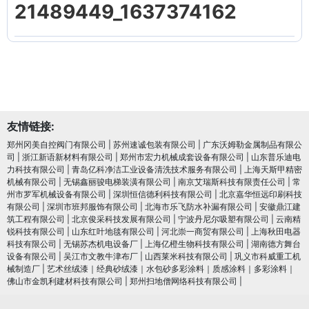
21489449_1637374162
友情链接:
郑州冈美自控阀门有限公司
|
苏州速诚包装有限公司
|
广东沃姆勒金属制品有限公
司
|
浙江新语新材料有限公司
|
郑州市宏力机械成套设备有限公司
|
山东普乐迪电
力科技有限公司
|
青岛亿科净洁工业设备清洗技术服务有限公司
|
上海天斯甲精密
机械有限公司
|
无锡鑫丽骏电梯装潢有限公司
|
南京艾瑞斯科技有限责任公司
|
常
州市罗军机械设备有限公司
|
深圳恒信德利科技有限公司
|
北京嘉华恒远印刷科技
有限公司
|
深圳市班邦服饰有限公司
|
北海市乐飞防水补漏有限公司
|
安徽鼎江建
筑工程有限公司
|
北京俊采科技发展有限公司
|
宁波丹尼尔吸塑有限公司
|
云南精
锐科技有限公司
|
山东红叶地毯有限公司
|
河北崇一商贸有限公司
|
上海秋田电器
科技有限公司
|
无锡苏杰机电设备厂
|
上海亿橙生物科技有限公司
|
湖南德方舞台
设备有限公司
|
吴江市文教牛津布厂
|
山西莱米科技有限公司
|
巩义市科威重工机
械制造厂
|
艺术丝绒漆｜经典砂绒漆｜水包砂多彩涂料｜质感涂料｜多彩涂料｜
佛山市金凯利建材科技有限公司
|
郑州扫地僧网络科技有限公司
|