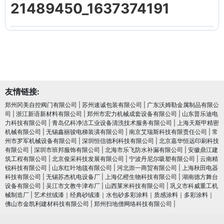
21489450_1637374191
友情链接:
郑州冈美自控阀门有限公司
|
苏州速诚包装有限公司
|
广东沃姆勒金属制品有限公
司
|
浙江新语新材料有限公司
|
郑州市宏力机械成套设备有限公司
|
山东普乐迪电
力科技有限公司
|
青岛亿科净洁工业设备清洗技术服务有限公司
|
上海天斯甲精密
机械有限公司
|
无锡鑫丽骏电梯装潢有限公司
|
南京艾瑞斯科技有限责任公司
|
常
州市罗军机械设备有限公司
|
深圳恒信德利科技有限公司
|
北京嘉华恒远印刷科技
有限公司
|
深圳市班邦服饰有限公司
|
北海市乐飞防水补漏有限公司
|
安徽鼎江建
筑工程有限公司
|
北京俊采科技发展有限公司
|
宁波丹尼尔吸塑有限公司
|
云南精
锐科技有限公司
|
山东红叶地毯有限公司
|
河北崇一商贸有限公司
|
上海秋田电器
科技有限公司
|
无锡苏杰机电设备厂
|
上海亿橙生物科技有限公司
|
湖南德方舞台
设备有限公司
|
吴江市文教牛津布厂
|
山西莱米科技有限公司
|
巩义市科威重工机
械制造厂
|
艺术丝绒漆｜经典砂绒漆｜水包砂多彩涂料｜质感涂料｜多彩涂料｜
佛山市金凯利建材科技有限公司
|
郑州扫地僧网络科技有限公司
|