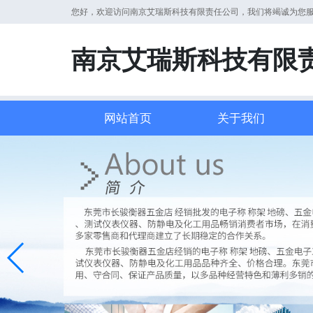
您好，欢迎访问南京艾瑞斯科技有限责任公司，我们将竭诚为您
南京艾瑞斯科技有限
网站首页
关于我们