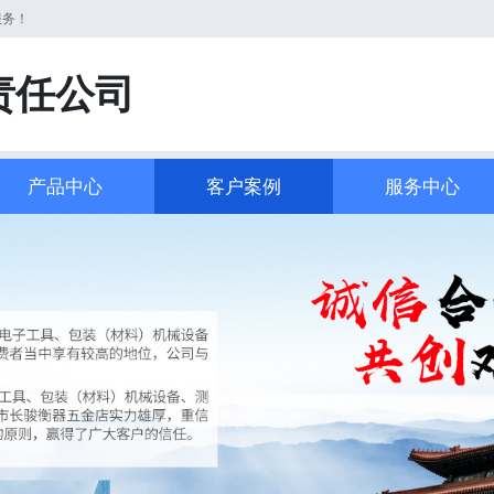
服务！
责任公司
产品中心
客户案例
服务中心