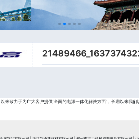
21489466_163737432
立以来致力于为广大客户提供‘全面的电源一体化解决方面’，长期以来我们
金属制品有限公司
|
浙江新语新材料有限公司
|
郑州市宏力机械成套设备有限公司
|
山