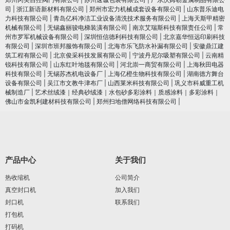
司
|
浙江新语新材料有限公司
|
郑州市宏力机械成套设备有限公司
|
山东普乐迪电
力科技有限公司
|
青岛亿科净洁工业设备清洗技术服务有限公司
|
上海天斯甲精密
机械有限公司
|
无锡鑫丽骏电梯装潢有限公司
|
南京艾瑞斯科技有限责任公司
|
常
州市罗军机械设备有限公司
|
深圳恒信德利科技有限公司
|
北京嘉华恒远印刷科技
有限公司
|
深圳市班邦服饰有限公司
|
北海市乐飞防水补漏有限公司
|
安徽鼎江建
筑工程有限公司
|
北京俊采科技发展有限公司
|
宁波丹尼尔吸塑有限公司
|
云南精
锐科技有限公司
|
山东红叶地毯有限公司
|
河北崇一商贸有限公司
|
上海秋田电器
科技有限公司
|
无锡苏杰机电设备厂
|
上海亿橙生物科技有限公司
|
湖南德方舞台
设备有限公司
|
吴江市文教牛津布厂
|
山西莱米科技有限公司
|
巩义市科威重工机
械制造厂
|
艺术丝绒漆｜经典砂绒漆｜水包砂多彩涂料｜质感涂料｜多彩涂料｜
佛山市金凯利建材科技有限公司
|
郑州扫地僧网络科技有限公司
|
产品中心
关于我们
热收缩机
公司简介
真空封口机
加入我们
封口机
联系我们
打包机
打码机